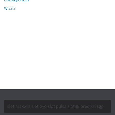
Wisata
Anoboy
MerahPutih88
Situs Slot Deposit 5k
Situs Slot Deposit Qris
Anichin
Motorbalap.id
Okekios
slot maxwin
slot ovo
slot pulsa
slot88
prediksi sgp