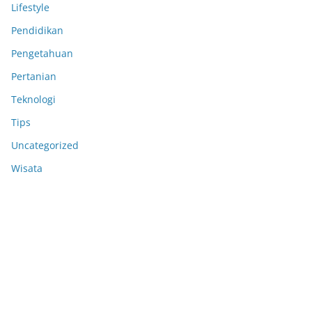
Lifestyle
Pendidikan
Pengetahuan
Pertanian
Teknologi
Tips
Uncategorized
Wisata
Anoboy
MerahPutih88
Situs Slot Deposit 5k
Situs Slot Deposit Qris
Anichin
Motorbalap.id