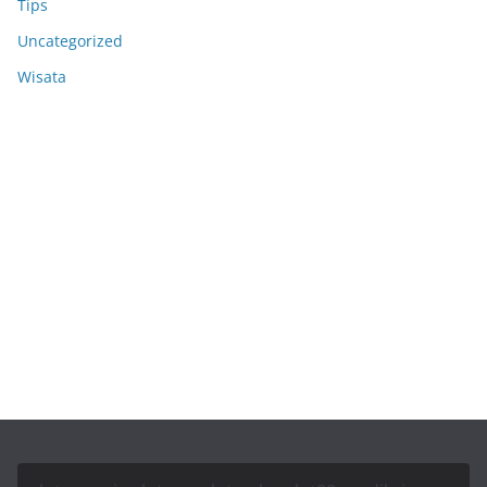
Tips
Uncategorized
Wisata
Anoboy
MerahPutih88
Situs Slot Deposit 5k
Situs Slot Deposit Qris
Anichin
Motorbalap.id
Okekios